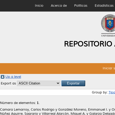
Inicio
Acerca de
Políticas
Estadísticas
REPOSITORIO
Iniciar 
Up a level
Export as
Group by:
Tip
Número de elementos:
1
.
Camara Lemarroy, Carlos Rodrigo
y
González Moreno, Emmanuel I.
y
Or
Núñez Aguirre, Sagrario
y
Villarreal Alarcón, Miguel A.
y
Galarza Delgado