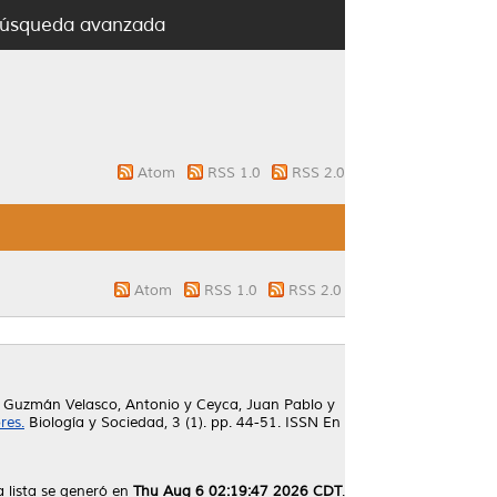
úsqueda avanzada
Atom
RSS 1.0
RSS 2.0
Atom
RSS 1.0
RSS 2.0
y
Guzmán Velasco, Antonio
y
Ceyca, Juan Pablo
y
res.
Biología y Sociedad, 3 (1). pp. 44-51. ISSN En
a lista se generó en
Thu Aug 6 02:19:47 2026 CDT
.