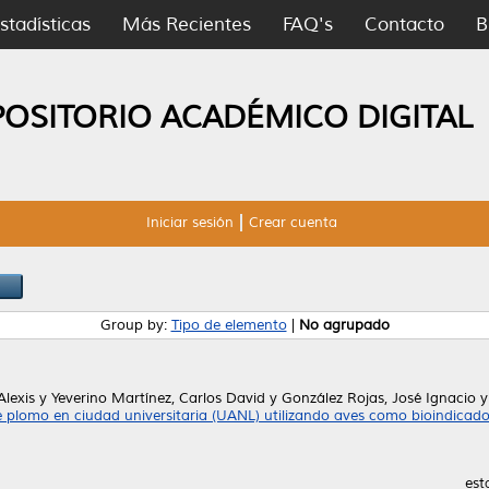
stadísticas
Más Recientes
FAQ's
Contacto
B
POSITORIO ACADÉMICO DIGITAL
Iniciar sesión
Crear cuenta
Group by:
Tipo de elemento
|
No agrupado
Alexis
y
Yeverino Martínez, Carlos David
y
González Rojas, José Ignacio
e plomo en ciudad universitaria (UANL) utilizando aves como bioindicado
est