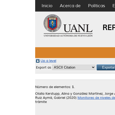
Inicio
Acerca de
Políticas
E
RE
Up a level
Export as
Número de elementos:
1
.
Olalla Kerstupp, Alina
y
González Martínez, Jorge 
Ruiz Aymá, Gabriel
(2020)
Monitoreo de niveles d
trámite