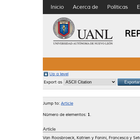
Inicio
Acerca de
Políticas
E
RE
Up a level
Export as
Jump to:
Article
Número de elementos:
1
.
Article
Van Roosbroeck, Katrien
y
Fanini, Francesca
y
Set