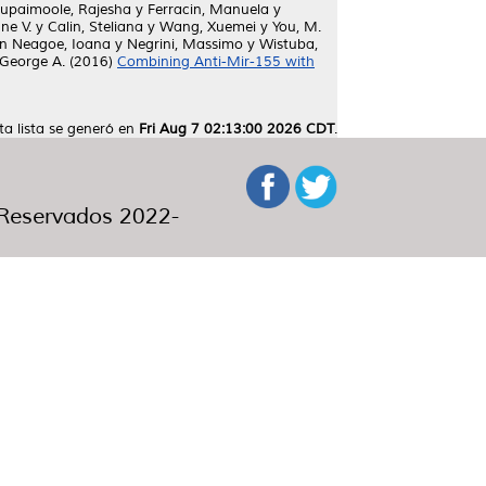
upaimoole, Rajesha
y
Ferracin, Manuela
y
ne V.
y
Calin, Steliana
y
Wang, Xuemei
y
You, M.
n Neagoe, Ioana
y
Negrini, Massimo
y
Wistuba,
 George A.
(2016)
Combining Anti-Mir-155 with
ta lista se generó en
Fri Aug 7 02:13:00 2026 CDT
.
eservados 2022-