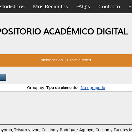
stadísticas
Más Recientes
FAQ's
Contacto
B
POSITORIO ACADÉMICO DIGITAL
Iniciar sesión
Crear cuenta
Group by:
Tipo de elemento
|
No agrupado
oyama, Tetsuro
y
Ivan, Cristina
y
Rodríguez Aguayo, Cristian
y
Fuentes M