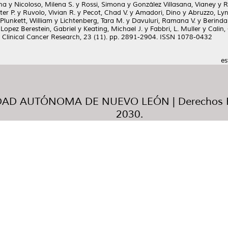
na
y
Nicoloso, Milena S.
y
Rossi, Simona
y
González Villasana, Vianey
y
R
ter P.
y
Ruvolo, Vivian R.
y
Pecot, Chad V.
y
Amadori, Dino
y
Abruzzo, Lyn
Plunkett, William
y
Lichtenberg, Tara M.
y
Davuluri, Ramana V.
y
Berinda
y
Lopez Berestein, Gabriel
y
Keating, Michael J.
y
Fabbri, L. Muller
y
Calin,
Clinical Cancer Research, 23 (11). pp. 2891-2904. ISSN 1078-0432
es
AD AUTÓNOMA DE NUEVO LEÓN | Derechos R
2030.