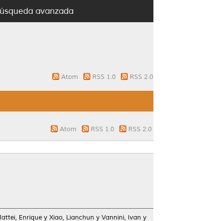
úsqueda avanzada
Atom
RSS 1.0
RSS 2.0
Atom
RSS 1.0
RSS 2.0
attei, Enrique
y
Xiao, Lianchun
y
Vannini, Ivan
y