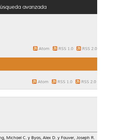
úsqueda avanzada
Atom
RSS 1.0
RSS 2.0
Atom
RSS 1.0
RSS 2.0
ng, Michael C.
y
Byas, Alex D.
y
Fauver, Joseph R.