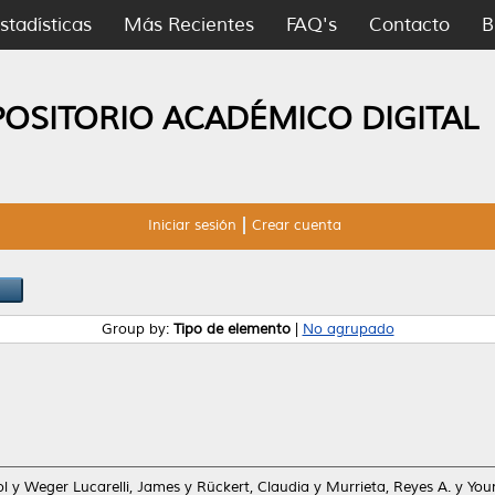
stadísticas
Más Recientes
FAQ's
Contacto
B
POSITORIO ACADÉMICO DIGITAL
Iniciar sesión
Crear cuenta
Group by:
Tipo de elemento
|
No agrupado
ol
y
Weger Lucarelli, James
y
Rückert, Claudia
y
Murrieta, Reyes A.
y
You