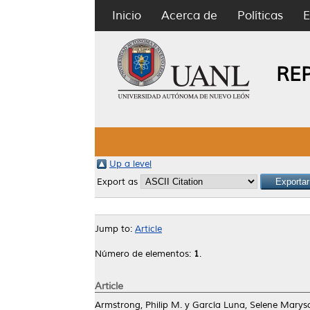
Inicio
Acerca de
Políticas
E
RE
Up a level
Export as
Jump to:
Article
Número de elementos:
1
.
Article
Armstrong, Philip M.
y
García Luna, Selene Marys