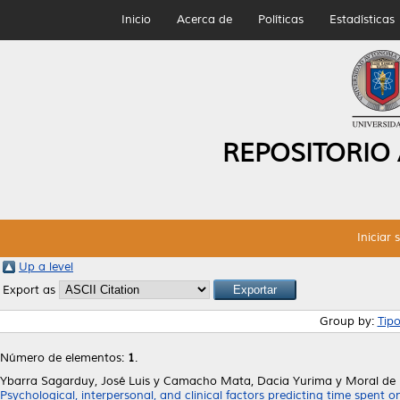
Inicio
Acerca de
Políticas
Estadísticas
REPOSITORIO
Iniciar 
Up a level
Export as
Group by:
Tip
Número de elementos:
1
.
Ybarra Sagarduy, José Luis
y
Camacho Mata, Dacia Yurima
y
Moral de 
Psychological, interpersonal, and clinical factors predicting time spent