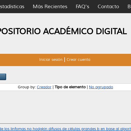
stadísticas
Más Recientes
FAQ's
Contacto
B
POSITORIO ACADÉMICO DIGITAL
Iniciar sesión
Crear cuenta
Group by:
Creador
|
Tipo de elemento
|
No agrupado
 de los linfomas no hodgkin difusos de células grandes b en base al al