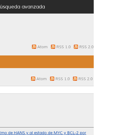
úsqueda avanzada
Atom
RSS 1.0
RSS 2.0
Atom
RSS 1.0
RSS 2.0
goritmo de HANS y al estado de MYC y BCL-2 por