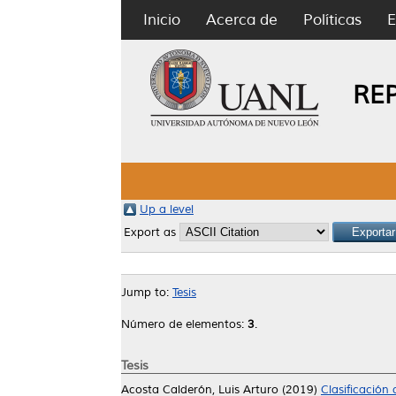
Inicio
Acerca de
Políticas
E
RE
Up a level
Export as
Jump to:
Tesis
Número de elementos:
3
.
Tesis
Acosta Calderón, Luis Arturo
(2019)
Clasificación