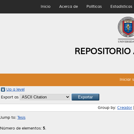
Inicio
Acerca de
Políticas
Estadísticas
REPOSITORIO
Iniciar 
Up a level
Export as
Group by:
Creador
Jump to:
Tesis
Número de elementos:
5
.