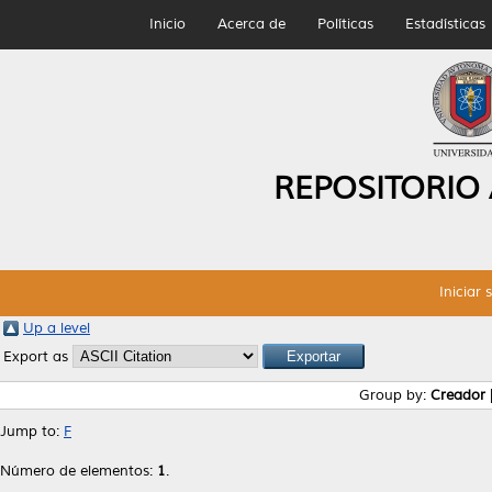
Inicio
Acerca de
Políticas
Estadísticas
REPOSITORIO
Iniciar 
Up a level
Export as
Group by:
Creador
Jump to:
F
Número de elementos:
1
.