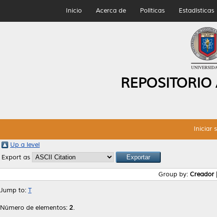
Inicio
Acerca de
Políticas
Estadísticas
REPOSITORIO
Iniciar 
Up a level
Export as
Group by:
Creador
Jump to:
T
Número de elementos:
2
.