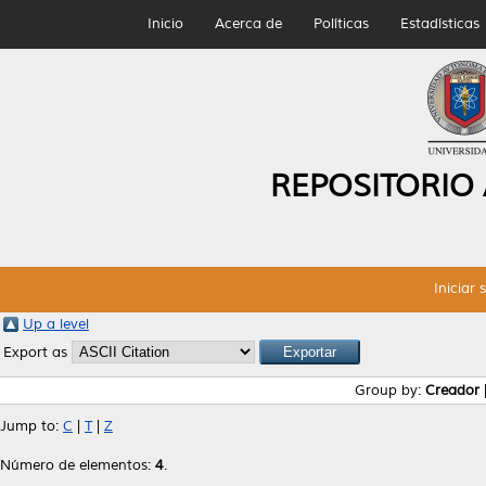
Inicio
Acerca de
Políticas
Estadísticas
REPOSITORIO
Iniciar 
Up a level
Export as
Group by:
Creador
Jump to:
C
|
T
|
Z
Número de elementos:
4
.