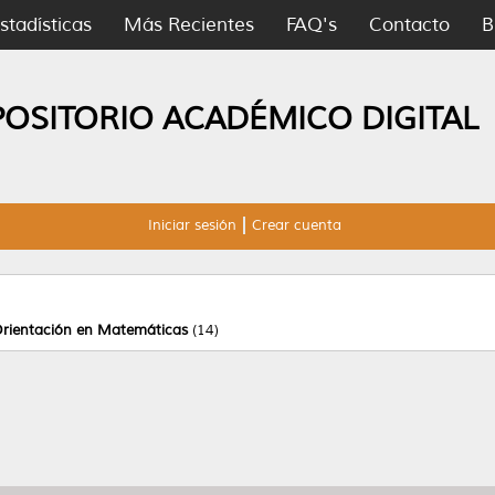
stadísticas
Más Recientes
FAQ's
Contacto
B
POSITORIO ACADÉMICO DIGITAL
Iniciar sesión
Crear cuenta
Orientación en Matemáticas
(14)