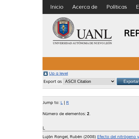
Inicio
Acerca de
Políticas
E
RE
Up a level
Export as
Jump to:
L
|
R
Número de elementos:
2
.
L
Luján Rangel, Rubén
(2008)
Efecto del nitrógeno y