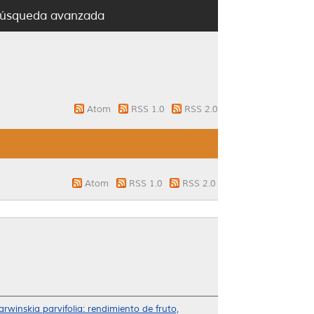
úsqueda avanzada
Atom
RSS 1.0
RSS 2.0
Atom
RSS 1.0
RSS 2.0
rwinskia parvifolia: rendimiento de fruto,