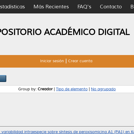
stadísticas
Más Recientes
FAQ's
Contacto
B
POSITORIO ACADÉMICO DIGITAL
Iniciar sesión
Crear cuenta
Group by:
Creador
|
Tipo de elemento
|
No agrupado
 variabilidad intraespecie sobre síntesis de peroxisomicina A1 (PA1) en Ka