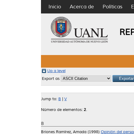
Inicio
Acerca de
Políticas
E
RE
Up a level
Export as
Jump to:
B
|
V
Número de elementos:
2
.
B
Briones Ramírez, Amada
(1998)
Opinión del person