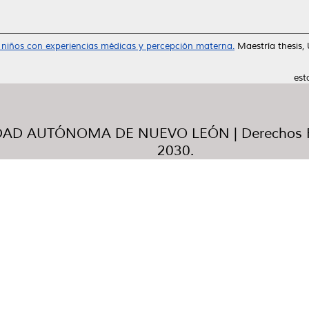
niños con experiencias médicas y percepción materna.
Maestría thesis,
est
AD AUTÓNOMA DE NUEVO LEÓN | Derechos R
2030.