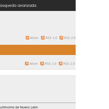
úsqueda avanzada
Atom
RSS 1.0
RSS 2.0
Atom
RSS 1.0
RSS 2.0
 Autónoma de Nuevo León.