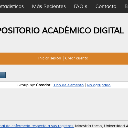
stadísticas
Más Recientes
FAQ's
Contacto
B
POSITORIO ACADÉMICO DIGITAL
Iniciar sesión
Crear cuenta
Group by:
Creador
|
Tipo de elemento
|
No agrupado
al de enfermería respecto a sus registros.
Maestría thesis, Universidad