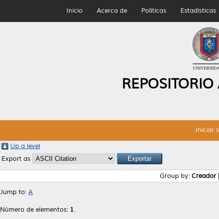
Inicio
Acerca de
Políticas
Estadísticas
REPOSITORIO
Iniciar 
Up a level
Export as
Group by:
Creador
Jump to:
A
Número de elementos:
1
.