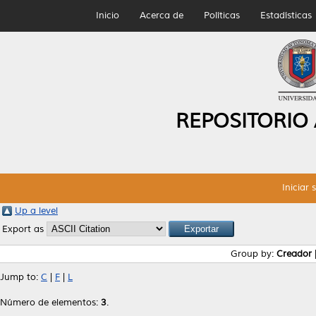
Inicio
Acerca de
Políticas
Estadísticas
REPOSITORIO
Iniciar 
Up a level
Export as
Group by:
Creador
Jump to:
C
|
F
|
L
Número de elementos:
3
.