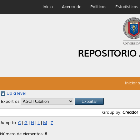
Inicio
Acerca de
Políticas
Estadísticas
REPOSITORIO
Iniciar 
Up a level
Export as
Group by:
Creador
Jump to:
C
|
G
|
H
|
L
|
M
|
Z
Número de elementos:
6
.