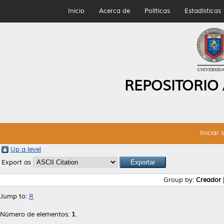
Inicio
Acerca de
Políticas
Estadísticas
REPOSITORIO
Iniciar 
Up a level
Export as
Group by:
Creador
Jump to:
R
Número de elementos:
1
.