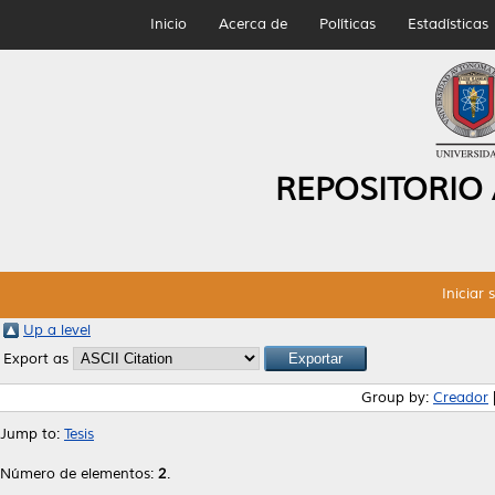
Inicio
Acerca de
Políticas
Estadísticas
REPOSITORIO
Iniciar 
Up a level
Export as
Group by:
Creador
Jump to:
Tesis
Número de elementos:
2
.