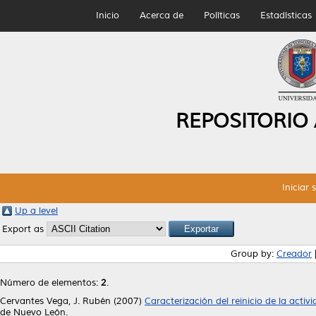
Inicio
Acerca de
Políticas
Estadísticas
REPOSITORIO
Iniciar 
Up a level
Export as
Group by:
Creador
Número de elementos:
2
.
Cervantes Vega, J. Rubén
(2007)
Caracterización del reinicio de la acti
de Nuevo León.