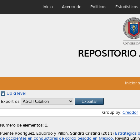
Inicio
Acerca de
Políticas
Estadísticas
REPOSITORIO
Iniciar 
Up a level
Export as
Group by:
Creador
Número de elementos:
1
.
Puente Rodríguez, Eduardo
y
Pillon, Sandra Cristina
(2011)
Estrategias d
de accidentes en conductores de carga pesada en México.
Revista Lati