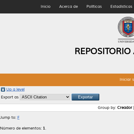
Inicio
Acerca de
Políticas
Estadísticas
REPOSITORIO
Iniciar 
Up a level
Export as
Group by:
Creador
Jump to:
F
Número de elementos:
1
.