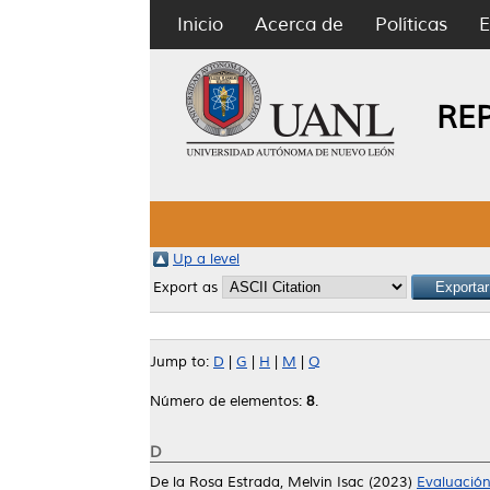
Inicio
Acerca de
Políticas
E
RE
Up a level
Export as
Jump to:
D
|
G
|
H
|
M
|
Q
Número de elementos:
8
.
D
De la Rosa Estrada, Melvin Isac
(2023)
Evaluación