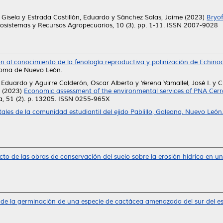
 Gisela
y
Estrada Castillón, Eduardo
y
Sánchez Salas, Jaime
(2023)
Bryof
osistemas y Recursos Agropecuarios, 10 (3). pp. 1-11. ISSN 2007-9028
n al conocimiento de la fenología reproductiva y polinización de Echino
noma de Nuevo León.
, Eduardo
y
Aguirre Calderón, Oscar Alberto
y
Yerena Yamallel, José I.
y
C
(2023)
Economic assessment of the environmental services of PNA Cer
, 51 (2). p. 13205. ISSN 0255-965X
les de la comunidad estudiantil del ejido Pablillo, Galeana, Nuevo León
cto de las obras de conservación del suelo sobre la erosión hídrica en u
s de la germinación de una especie de cactácea amenazada del sur del 