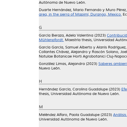
Autónoma de Nuevo León.
Duarte Hernández, Mario Fernando
y
Muro Pérez,
area, in the sierra of Mapimí, Durango, Mexico.
Ec
G
García Beraza, Adela Valentina
(2023)
Contribució
Mühlenpfordt.
Maestría thesis, Universidad Autó
García García, Samuel Alberto
y
Alanís Rodríguez
Collantes Chávez, Alejandro
y
Rascón Solano, Joel
Notulae Botanicae Horti Agrobotanici Cluj-Napoca
González Limas, Alejandra
(2023)
Saberes ambienta
Nuevo León.
H
Hernández García, Carolina Guadalupe
(2023)
Efe
thesis, Universidad Autónoma de Nuevo León.
M
Meléndez Alfaro, Paola Guadalupe
(2023)
Análisi
Universidad Autónoma de Nuevo León.