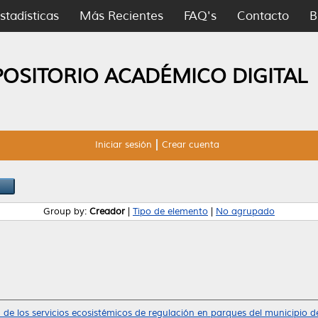
stadísticas
Más Recientes
FAQ's
Contacto
B
POSITORIO ACADÉMICO DIGITAL
Iniciar sesión
Crear cuenta
Group by:
Creador
|
Tipo de elemento
|
No agrupado
 de los servicios ecosistémicos de regulación en parques del municipio 