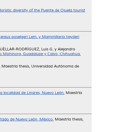
loristic diversity of the Puente de Ojuela tourist
cereus poselgeri Lem. y Mammillaria heyderi
UÉLLAR-RODRÍGUEZ, Luis G.
y
Alejandro
ro Mohinora, Guadalupe y Calvo, Chihuahua.
.
Maestría thesis, Universidad Autónoma de
na localidad de Linares, Nuevo León.
Maestría
estado de Nuevo León, México.
Maestría thesis,