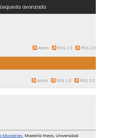
úsqueda avanzada
Atom
RSS 1.0
RSS 2.0
Atom
RSS 1.0
RSS 2.0
de Monterrey.
Maestría thesis, Universidad