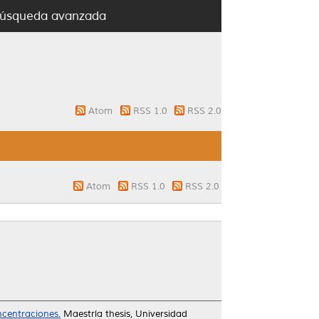
úsqueda avanzada
Atom
RSS 1.0
RSS 2.0
Atom
RSS 1.0
RSS 2.0
ncentraciones.
Maestría thesis, Universidad