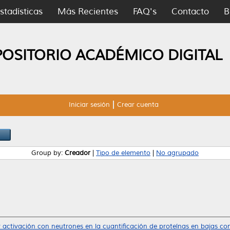
stadísticas
Más Recientes
FAQ's
Contacto
B
POSITORIO ACADÉMICO DIGITAL
Iniciar sesión
Crear cuenta
Group by:
Creador
|
Tipo de elemento
|
No agrupado
r activación con neutrones en la cuantificación de proteínas en bajas co