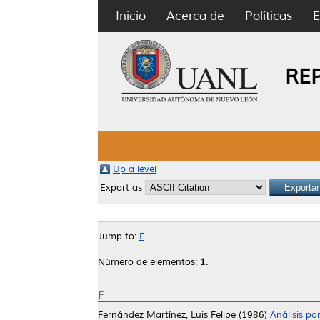
Inicio
Acerca de
Políticas
E
RE
Up a level
Export as
Jump to:
F
Número de elementos:
1
.
F
Fernández Martínez, Luis Felipe
(1986)
Análisis po