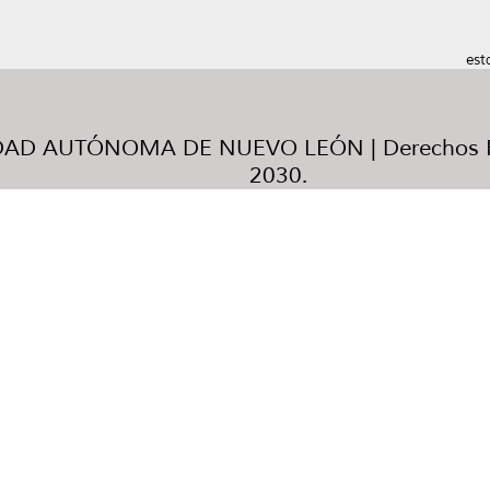
est
AD AUTÓNOMA DE NUEVO LEÓN | Derechos R
2030.