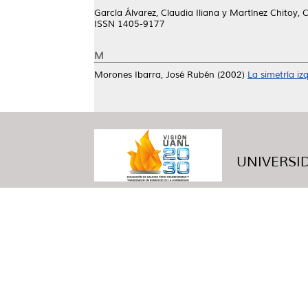
García Álvarez, Claudia Iliana
y
Martínez Chitoy, C
ISSN 1405-9177
M
Morones Ibarra, José Rubén
(2002)
La simetría iz
UNIVERSID