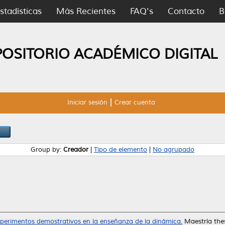
stadísticas
Más Recientes
FAQ's
Contacto
B
POSITORIO ACADÉMICO DIGITAL
Iniciar sesión
Crear cuenta
Group by:
Creador
|
Tipo de elemento
|
No agrupado
xperimentos demostrativos en la enseñanza de la dinámica.
Maestría the