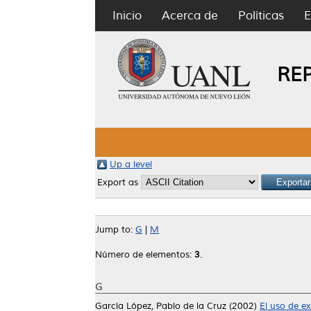
Inicio
Acerca de
Políticas
E
RE
Up a level
Export as
Jump to:
G
|
M
Número de elementos:
3
.
G
García López, Pablo de la Cruz
(2002)
El uso de e