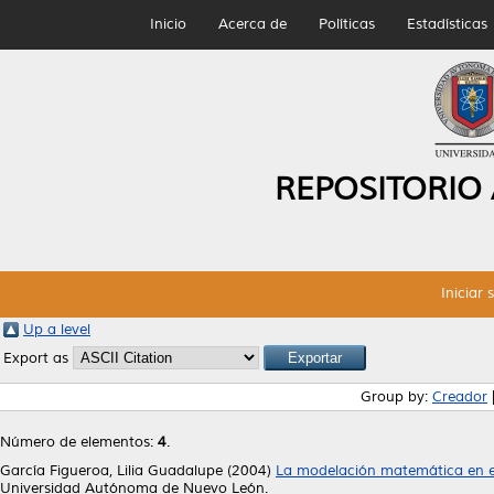
Inicio
Acerca de
Políticas
Estadísticas
REPOSITORIO
Iniciar 
Up a level
Export as
Group by:
Creador
Número de elementos:
4
.
García Figueroa, Lilia Guadalupe
(2004)
La modelación matemática en el 
Universidad Autónoma de Nuevo León.