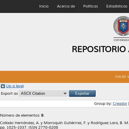
Inicio
Acerca de
Políticas
Estadísticas
REPOSITORIO
Iniciar 
Up a level
Export as
Group by:
Creador
Número de elementos:
8
.
Collado Hernández, A.
y
Marroquín Gutiérrrez, F.
y
Rodríguez Lara, B. M.
pp. 1025-1037. ISSN 2770-0208