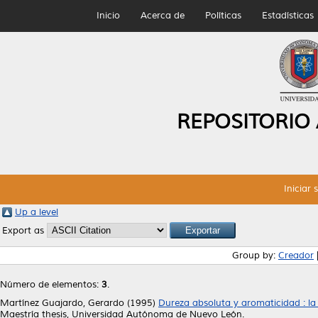
Inicio
Acerca de
Políticas
Estadísticas
REPOSITORIO
Iniciar 
Up a level
Export as
Group by:
Creador
Número de elementos:
3
.
Martínez Guajardo, Gerardo
(1995)
Dureza absoluta y aromaticidad : la 
Maestría thesis, Universidad Autónoma de Nuevo León.