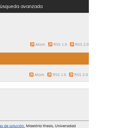
úsqueda avanzada
Atom
RSS 1.0
RSS 2.0
Atom
RSS 1.0
RSS 2.0
s de solución.
Maestría thesis, Universidad