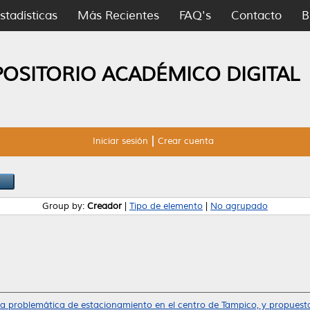
stadísticas
Más Recientes
FAQ's
Contacto
B
POSITORIO ACADÉMICO DIGITAL
Iniciar sesión
Crear cuenta
Group by:
Creador
|
Tipo de elemento
|
No agrupado
la problemática de estacionamiento en el centro de Tampico, y propuesta