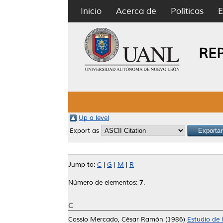
Inicio
Acerca de
Políticas
E
RE
Up a level
Export as
Jump to:
C
|
G
|
M
|
R
Número de elementos:
7
.
C
Cossío Mercado, César Ramón
(1986)
Estudio de 