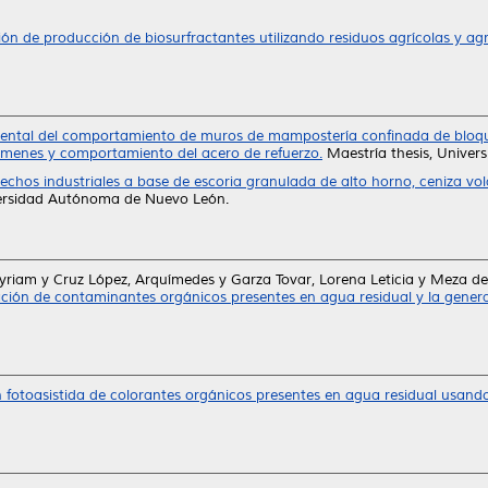
ón de producción de biosurfractantes utilizando residuos agrícolas y agr
ental del comportamiento de muros de mampostería confinada de bloque
ecímenes y comportamiento del acero de refuerzo.
Maestría thesis, Unive
sechos industriales a base de escoria granulada de alto horno, ceniza vol
versidad Autónoma de Nuevo León.
Myriam
y
Cruz López, Arquímedes
y
Garza Tovar, Lorena Leticia
y
Meza de 
ción de contaminantes orgánicos presentes en agua residual y la gener
fotoasistida de colorantes orgánicos presentes en agua residual usand