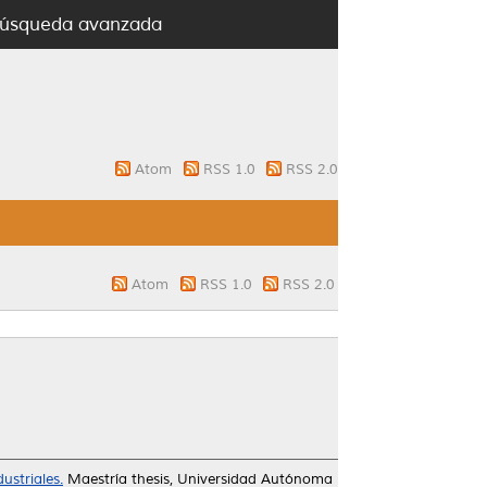
úsqueda avanzada
Atom
RSS 1.0
RSS 2.0
Atom
RSS 1.0
RSS 2.0
ustriales.
Maestría thesis, Universidad Autónoma