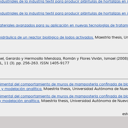
dustriales de la industria textil para producir plántulas de hortalizas en
dustriales de la industria textil para producir plántulas de hortalizas en 
ateriales avanzados para su aplicación en nuevas tecnologías de tratam
hidráulica de un reactor biológico de lodos activados.
Maestría thesis, 
el, Gerardo
y
Hermosillo Mendoza, Román
y
Flores Vivián, Ismael
(2008
, 11 (3). pp. 256-263. ISSN 1405-9177
rimental del comportamiento de muros de mampostería confinada de blo
a y modelación analítica.
Maestría thesis, Universidad Autónoma de Nue
rimental del comportamiento de muros de mampostería confinada de blo
 y modelación analítica.
Maestría thesis, Universidad Autónoma de Nuevo
est