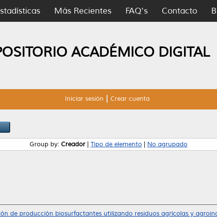
stadísticas
Más Recientes
FAQ's
Contacto
B
POSITORIO ACADÉMICO DIGITAL
Iniciar sesión
Crear cuenta
Group by:
Creador
|
Tipo de elemento
|
No agrupado
ón de producción biosurfactantes utilizando residuos agrícolas y agroind