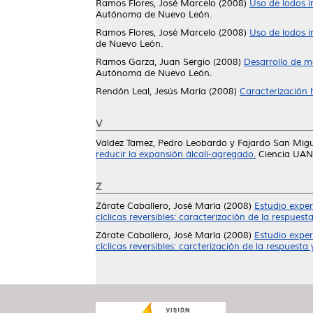
Ramos Flores, José Marcelo
(2008)
Uso de lodos in
Autónoma de Nuevo León.
Ramos Flores, José Marcelo
(2008)
Uso de lodos in
de Nuevo León.
Ramos Garza, Juan Sergio
(2008)
Desarrollo de m
Autónoma de Nuevo León.
Rendón Leal, Jesús María
(2008)
Caracterización 
V
Valdez Tamez, Pedro Leobardo
y
Fajardo San Migu
reducir la expansión álcali-agregado.
Ciencia UANL
Z
Zárate Caballero, José María
(2008)
Estudio expe
cíclicas reversibles: caracterización de la respuest
Zárate Caballero, José María
(2008)
Estudio expe
cíclicas reversibles: carcterización de la respuesta