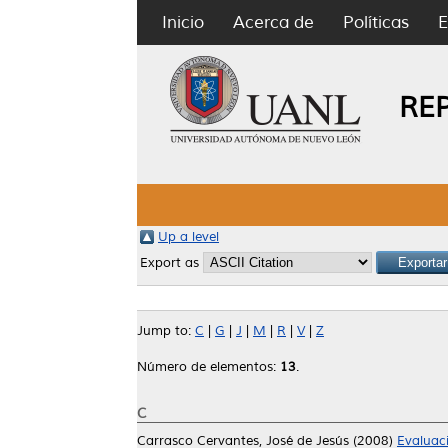
Inicio
Acerca de
Políticas
E
RE
Up a level
Export as
Jump to:
C
|
G
|
J
|
M
|
R
|
V
|
Z
Número de elementos:
13
.
C
Carrasco Cervantes, José de Jesús
(2008)
Evaluaci