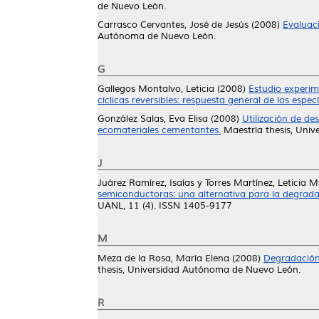
de Nuevo León.
Carrasco Cervantes, José de Jesús
(2008)
Evaluaci
Autónoma de Nuevo León.
G
Gallegos Montalvo, Leticia
(2008)
Estudio experim
cíclicas reversibles: respuesta general de los esp
González Salas, Eva Elisa
(2008)
Utilización de de
ecomateriales cementantes.
Maestría thesis, Uni
J
Juárez Ramírez, Isaías
y
Torres Martínez, Leticia 
semiconductoras: una alternativa para la degrada
UANL, 11 (4). ISSN 1405-9177
M
Meza de la Rosa, María Elena
(2008)
Degradación 
thesis, Universidad Autónoma de Nuevo León.
R