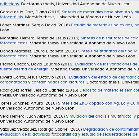
adheridos.
Doctorado thesis, Universidad Autónoma de Nuevo León.
García de la Cruz, Diana
(2016)
Síntesis de materiales base bismuto y p
fotocatálisis.
Maestría thesis, Universidad Autónoma de Nuevo León.
López Martínez, Sergio David
(2016)
Estudio de materiales no óxidos, pa
León.
Montalvo Herrera, Teresa de Jesús
(2016)
Síntesis de bismutatos de calc
fotocatalíticas.
Maestría thesis, Universidad Autónoma de Nuevo León.
Ochoa Martínez, Laura Elizabeth
(2016)
Síntesis de titanatos del tipo 
fotocatalíticos.
Maestría thesis, Universidad Autónoma de Nuevo León.
Pecina Chacón, David Eduardo
(2016)
Evaluación de las variaciones de
fuente alterna de energía.
Maestría thesis, Universidad Autónoma de Nu
Rivera Corral, Jesús Octavio
(2016)
Evaluación del estado de degradación
carbonatados y contaminados con cloruros.
Doctorado thesis, Univers
Rodríguez Torres, Jessica Gabriela
(2016)
Depósito de materiales semicon
thesis, Universidad Autónoma de Nuevo León.
Torres Sánchez, Arturo
(2016)
Síntesis de ZnO dopado con Ag, La y Cu me
Universidad Autónoma de Nuevo León.
Vera Herrera, Juan Alberto
(2016)
Simulación del análisis multifractal y 
Universidad Autónoma de Nuevo León.
Vázquez Velázquez, Rodrigo Gabriel
(2016)
Degradación de contaminante
evaluación de la actividad fotocatalítica y estudio de secuestradores de 