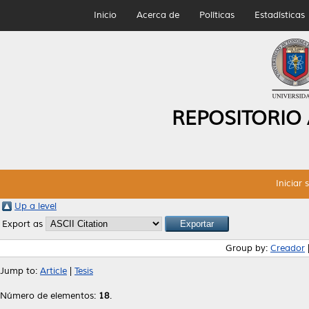
Inicio
Acerca de
Políticas
Estadísticas
REPOSITORIO
Iniciar 
Up a level
Export as
Group by:
Creador
Jump to:
Article
|
Tesis
Número de elementos:
18
.