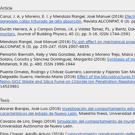
Article
Canul, J. A.
y
Moreno, E. I.
y
Mendoza Rangel, José Manuel
(2016)
Efect
agregado calizo triturado de alta absorción.
Revista ALCONPAT, 6 (3). p
Durán Herrera, A.
y
Campos Dimas, J.K.
y
Valdez Tamez, P.L.
y
Bentz, Dal
mortars.
Journal of Building Physics, 40 (1). pp. 3-16. ISSN 1744-2591
Mendoza Rangel, José Manuel
(2016)
Fly ash effect on mechanical pro
ALCONPAT, 6 (3). pp. 235-247. ISSN 2007-6835
Pemartin Biernath, Kelly
y
Vela González, Andrea
y
Moreno Trejo, Maira
Solans, Conxita
y
Sánchez Domínguez, Margarita
(2016)
Synthesis of m
Materials, 9 (6). p. 480. ISSN 1996-1944
Puente Ornelas, Rodrigo
y
Chávez Guerrero, Leonardo
y
Fajardo San Mi
Delgadillo Guerra, Herlinda María
(2016)
Effect of the Microstructures
Nano-SiO2 Waste and Silica Fume on Chloride Ion Penetration Resistan
14523981
Tesis
Alvarez Barajas, José Luis
(2016)
Investigación del comportamiento estr
característicos del estado de Nuevo León.
Maestría thesis, Universidad
Cavazos de Lira, Diego
(2016)
Simulación del comportamiento de murete
Universidad Autónoma de Nuevo León.
Elias Chavez, Adolfo Arturo
(2016)
Comportamiento agrietamiento-deflex