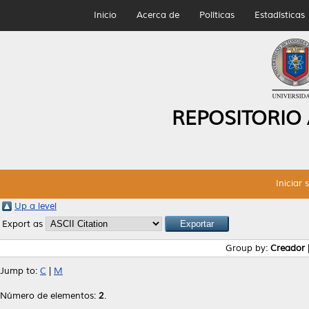
Inicio
Acerca de
Políticas
Estadísticas
REPOSITORIO
Iniciar 
Up a level
Export as
Group by:
Creador
Jump to:
C
|
M
Número de elementos:
2
.