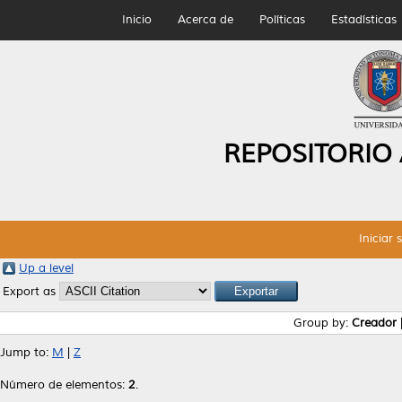
Inicio
Acerca de
Políticas
Estadísticas
REPOSITORIO
Iniciar 
Up a level
Export as
Group by:
Creador
Jump to:
M
|
Z
Número de elementos:
2
.