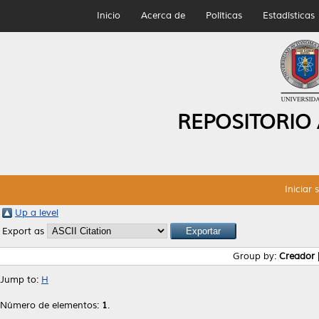
Inicio
Acerca de
Políticas
Estadísticas
REPOSITORIO
Iniciar 
Up a level
Export as
Group by:
Creador
Jump to:
H
Número de elementos:
1
.