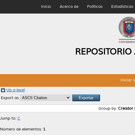
Inicio
Acerca de
Políticas
Estadísticas
REPOSITORIO
Iniciar 
Up a level
Export as
Group by:
Creador
Jump to:
C
Número de elementos:
1
.