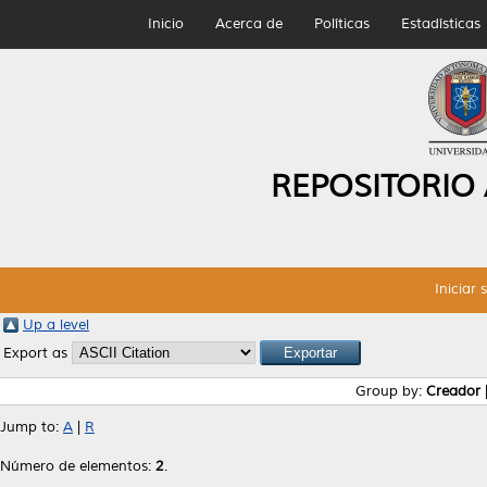
Inicio
Acerca de
Políticas
Estadísticas
REPOSITORIO
Iniciar 
Up a level
Export as
Group by:
Creador
Jump to:
A
|
R
Número de elementos:
2
.