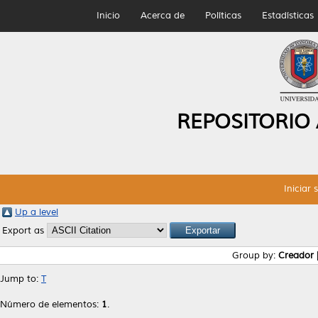
Inicio
Acerca de
Políticas
Estadísticas
REPOSITORIO
Iniciar 
Up a level
Export as
Group by:
Creador
Jump to:
T
Número de elementos:
1
.