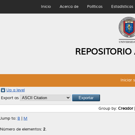
Inicio
Acerca de
Políticas
Estadísticas
REPOSITORIO
Iniciar 
Up a level
Export as
Group by:
Creador
Jump to:
B
|
M
Número de elementos:
2
.