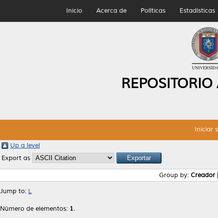
Inicio
Acerca de
Políticas
Estadísticas
REPOSITORIO
Iniciar 
Up a level
Export as
Group by:
Creador
Jump to:
L
Número de elementos:
1
.