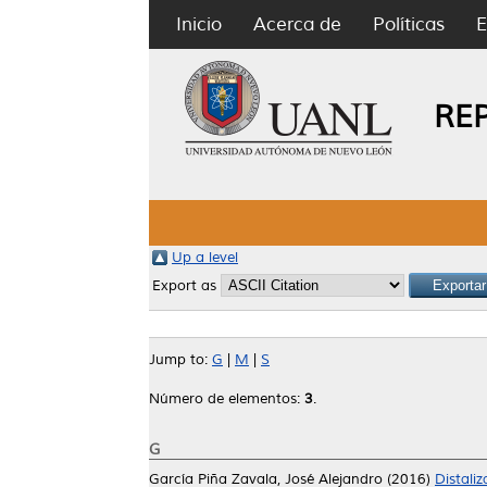
Inicio
Acerca de
Políticas
E
RE
Up a level
Export as
Jump to:
G
|
M
|
S
Número de elementos:
3
.
G
García Piña Zavala, José Alejandro
(2016)
Distaliz