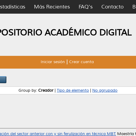
stadísticas
Más Recientes
FAQ's
Contacto
B
POSITORIO ACADÉMICO DIGITAL
Iniciar sesión
Crear cuenta
Group by:
Creador
|
Tipo de elemento
|
No agrupado
ación del sector anterior con y sin ferulización en técnica MBT.
Maestría 