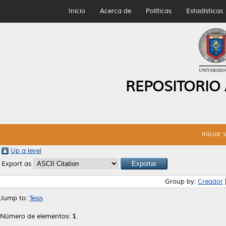
Inicio
Acerca de
Políticas
Estadísticas
REPOSITORIO
Iniciar 
Up a level
Export as
Group by:
Creador
Jump to:
Tesis
Número de elementos:
1
.