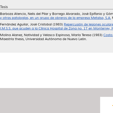
Tesis
Barboza Atencio, Nelis del Pilar
y
Borrego Alvarado, José Epifanio
y
Góme
y otras patologías, en un grupo de obreros de la empresa Metalsa, S.A.
M
Fernández Aguilar, José Cristobal
(1983)
Repercusión de lesiones oculare
I.M.S.S. que acuden a la Clínica Hospital de Zona no. 17 en Monterrey,
Molina Alanez, Natividad
y
Velasco Espinosa, María Teresa
(1983)
Costo 
Maestría thesis, Universidad Autónoma de Nuevo León.