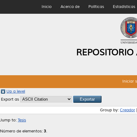
Inicio
Acerca de
Políticas
Estadísticas
REPOSITORIO
Iniciar 
Up a level
Export as
Group by:
Creador
Jump to:
Tesis
Número de elementos:
3
.