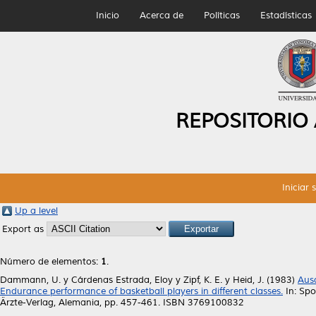
Inicio
Acerca de
Políticas
Estadísticas
REPOSITORIO
Iniciar 
Up a level
Export as
Número de elementos:
1
.
Dammann, U.
y
Cárdenas Estrada, Eloy
y
Zipf, K. E.
y
Heid, J.
(1983)
Ausd
Endurance performance of basketball players in different classes.
In: Spo
Ärzte-Verlag, Alemania, pp. 457-461. ISBN 3769100832