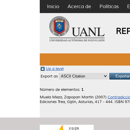
Inicio
Acerca de
Políticas
E
RE
Up a level
Export as
Número de elementos:
1
.
Muela Meza, Zapopan Martín
(2007)
Contradiccio
Ediciones Trea, Gijón, Asturias, 417 - 444. ISBN 