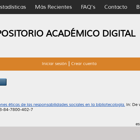
stadísticas
Más Recientes
FAQ's
Contacto
B
POSITORIO ACADÉMICO DIGITAL
Iniciar sesión
Crear cuenta
nes éticas de las responsabilidades sociales en la bibliotecología.
In: De 
978-84-7800-402-7
es