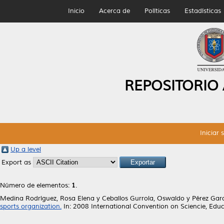
Inicio
Acerca de
Políticas
Estadísticas
REPOSITORIO
Iniciar 
Up a level
Export as
Número de elementos:
1
.
Medina Rodríguez, Rosa Elena
y
Ceballos Gurrola, Oswaldo
y
Pérez Garc
sports organization.
In: 2008 International Convention on Sciencie, Ed