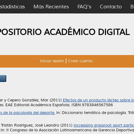
stadísticas
Más Recientes
FAQ's
Contacto
B
POSITORIO ACADÉMICO DIGITAL
Iniciar sesión
Crear cuenta
er
y
Cepero González, Mar
(2011)
Efectos de un producto lácteo sobre la
res. EAE Editorial Académica Española. ISBN 9783846567586
 de la psicología del deporte.
In: Diccionario temático de psicología. Tr
y
Tristán Rodríguez, José Leandro
(2011)
Increasing grassroot sport partic
In: II Congreso de la Asociación Latinoamericana de Gerencia Deportiv