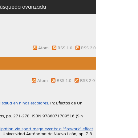
úsqueda avanzada
Atom
RSS 1.0
RSS 2.0
Atom
RSS 1.0
RSS 2.0
 salud en niños escolares.
In: Efectos de Un
illas, pp. 271-278. ISBN 9786071709516 (Sin
ipation via sport mega events: a "firework" effect
a. Universidad Autónoma de Nuevo León, pp. 7-8.