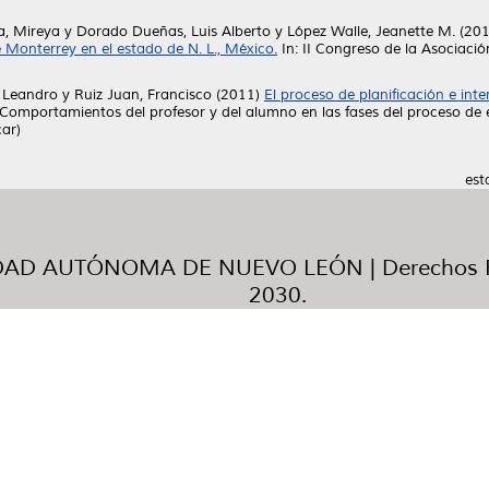
a, Mireya
y
Dorado Dueñas, Luis Alberto
y
López Walle, Jeanette M.
(20
 Monterrey en el estado de N. L., México.
In: II Congreso de la Asociaci
é Leandro
y
Ruiz Juan, Francisco
(2011)
El proceso de planificación e inte
a : Comportamientos del profesor y del alumno en las fases del proceso d
ar)
est
AD AUTÓNOMA DE NUEVO LEÓN | Derechos R
2030.