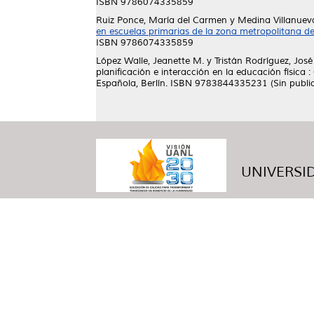
ISBN 9786074335859
Ruiz Ponce, María del Carmen
y
Medina Villanuev
en escuelas primarias de la zona metropolitana de
ISBN 9786074335859
López Walle, Jeanette M.
y
Tristán Rodríguez, Jos
planificación e interacción en la educación físic
Española, Berlín. ISBN 9783844335231 (Sin public
UNIVERSID