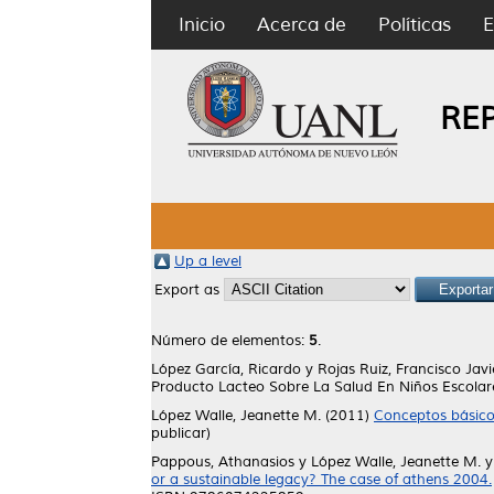
Inicio
Acerca de
Políticas
E
RE
Up a level
Export as
Número de elementos:
5
.
López García, Ricardo
y
Rojas Ruiz, Francisco Javi
Producto Lacteo Sobre La Salud En Niños Escola
López Walle, Jeanette M.
(2011)
Conceptos básicos
publicar)
Pappous, Athanasios
y
López Walle, Jeanette M.
or a sustainable legacy? The case of athens 2004.