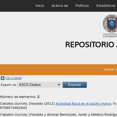
Inicio
Acerca de
Políticas
Estadísticas
REPOSITORIO
Iniciar 
Up a level
Export as
Número de elementos:
2
.
Ceballos Gurrola, Oswaldo
(2012)
Actividad física en el adulto mayor.
In:
9786074482843
Ceballos Gurrola, Oswaldo
y
Alvarez Bermúdez, Javier
y
Medina Rodrígu