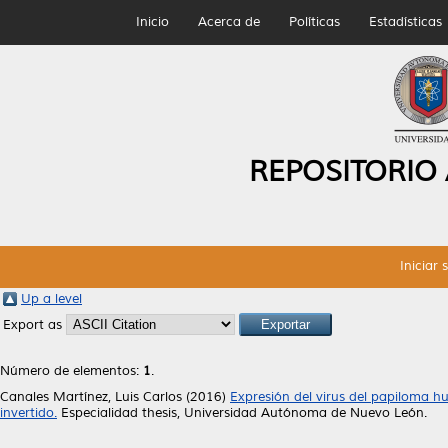
Inicio
Acerca de
Políticas
Estadísticas
REPOSITORIO
Iniciar 
Up a level
Export as
Número de elementos:
1
.
Canales Martínez, Luis Carlos
(2016)
Expresión del virus del papiloma h
invertido.
Especialidad thesis, Universidad Autónoma de Nuevo León.