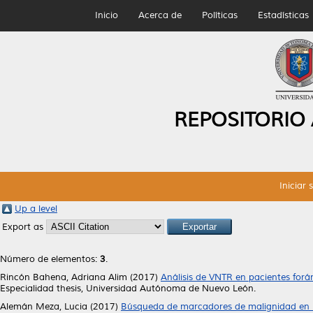
Inicio
Acerca de
Políticas
Estadísticas
REPOSITORIO
Iniciar 
Up a level
Export as
Número de elementos:
3
.
Rincón Bahena, Adriana Alim
(2017)
Análisis de VNTR en pacientes forá
Especialidad thesis, Universidad Autónoma de Nuevo León.
Alemán Meza, Lucia
(2017)
Búsqueda de marcadores de malignidad en l