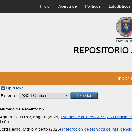
Inicio
Acerca de
Políticas
Estadísticas
REPOSITORIO
Iniciar 
Up a level
Export as
Número de elementos:
2
.
Aguirre Gutiérrez, Rogelio
(2025)
Estudio de errores GNSS y su relación c
León.
Jara Reyna, Mario Alberto
(2025)
Integración de técnicas de inteligenci