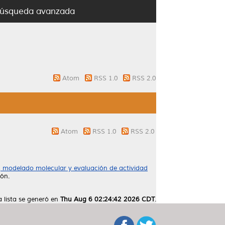
úsqueda avanzada
Atom
RSS 1.0
RSS 2.0
Atom
RSS 1.0
RSS 2.0
s, modelado molecular y evaluación de actividad
ón.
a lista se generó en
Thu Aug 6 02:24:42 2026 CDT
.