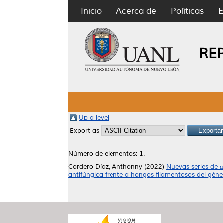
Inicio
Acerca de
Políticas
E
RE
Up a level
Export as
Número de elementos:
1
.
Cordero Díaz, Anthonny
(2022)
Nuevas series de 
antifúngica frente a hongos filamentosos del gén