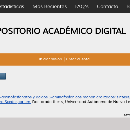
stadísticas
Más Recientes
FAQ's
Contacto
B
POSITORIO ACADÉMICO DIGITAL
Iniciar sesión
Crear cuenta
α-aminofosfonatos y ácidos α-aminofosfónicos monohidrolizados: síntesi
ero Scedosporium.
Doctorado thesis, Universidad Autónoma de Nuevo Le
est